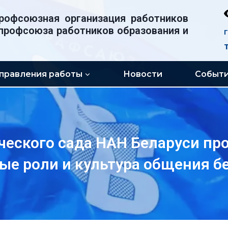
рофсоюзная организация работников
профсоюза работников образования и
правления работы
Новости
Событ
еского сада НАН Беларуси про
ые роли и культура общения б