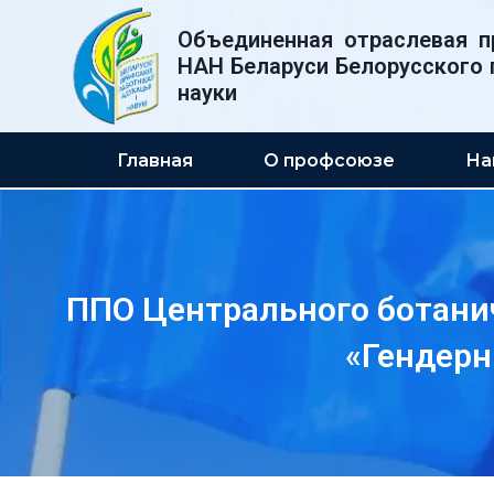
Перейти
Объединенная отраслевая п
к
НАН Беларуси Белорусского 
содержимому
науки
Главная
О профсоюзе
На
ППО Центрального ботанич
«Гендерн