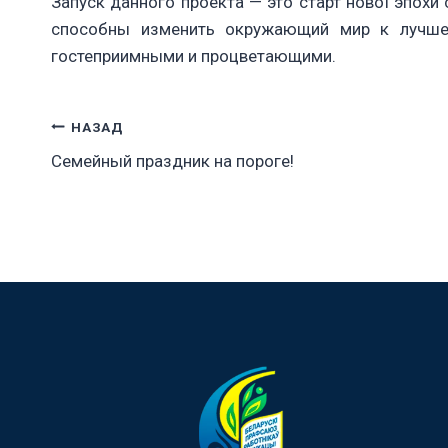
Запуск данного проекта — это старт нової эпохи
способны изменить окружающий мир к лучшем
гостеприимными и процветающими.
Навигация
НАЗАД
Семейный праздник на пороге!
по
записям