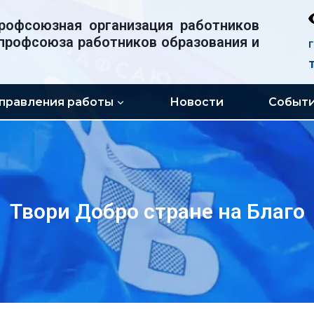
рофсоюзная организация работников
профсоюза работников образования и
правления работы
Новости
Событ
Твори Добро стране на Благо