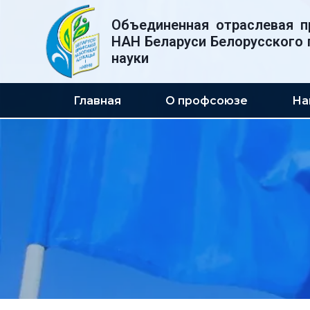
Перейти
Объединенная отраслевая п
к
НАН Беларуси Белорусского 
содержимому
науки
Главная
О профсоюзе
На