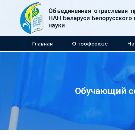
Перейти
Объединенная отраслевая п
к
НАН Беларуси Белорусского 
содержимому
науки
Главная
О профсоюзе
На
Обучающий с