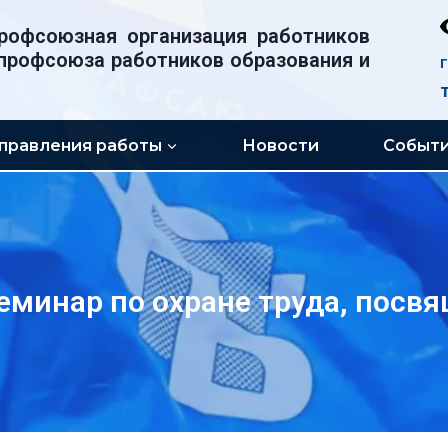
рофсоюзная организация работников
профсоюза работников образования и
правления работы
Новости
Событ
еминар по охране труда, посв