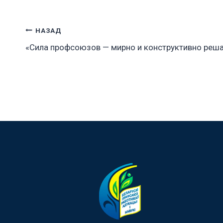
Навигация
НАЗАД
«Сила профсоюзов — мирно и конструктивно реш
по
записям