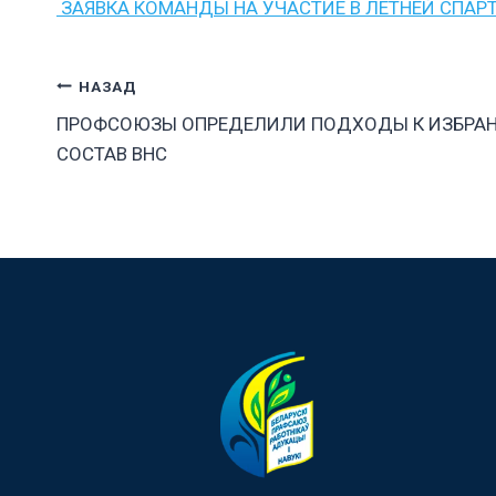
ЗАЯВКА КОМАНДЫ НА УЧАСТИЕ В ЛЕТНЕЙ СПАР
Навигация
НАЗАД
ПРОФСОЮЗЫ ОПРЕДЕЛИЛИ ПОДХОДЫ К ИЗБРАН
по
СОСТАВ ВНС
записям