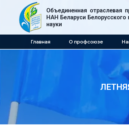
Перейти
Объединенная отраслевая п
к
НАН Беларуси Белорусского 
содержимому
науки
Главная
О профсоюзе
На
ЛЕТНЯ